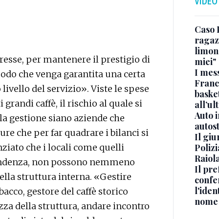
VIDEO
Caso 
ragaz
limona
resse, per mantenere il prestigio di
miei"
I mes
 modo che venga garantita una certa
Franc
livello del servizio». Viste le spese
basket
 grandi caffè, il rischio al quale si
all’ul
Auto 
lla gestione siano aziende che
autos
re che per far quadrare i bilanci si
Il gi
enziato che i locali come quelli
Polizi
Raiola
ntendenza, non possono nemmeno
Il pre
lla struttura interna. «Gestire
confe
l'iden
acco, gestore del caffè storico
nome
za della struttura, andare incontro