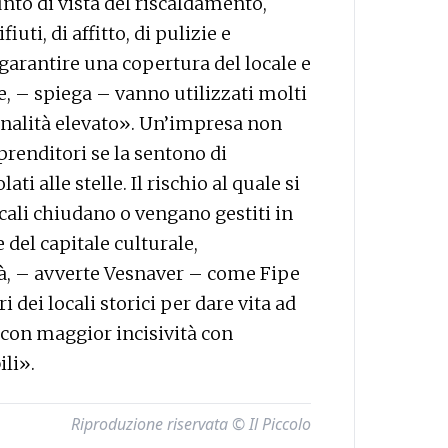
to di vista del riscaldamento,
fiuti, di affitto, di pulizie e
garantire una copertura del locale e
ore, – spiega – vanno utilizzati molti
onalità elevato». Un’impresa non
renditori se la sentono di
ati alle stelle. Il rischio al quale si
ocali chiudano o vengano gestiti in
del capitale culturale,
ttà, – avverte Vesnaver – come Fipe
 dei locali storici per dare vita ad
 con maggior incisività con
ili».
Riproduzione riservata © Il Piccolo