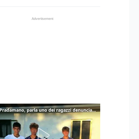
Caso Pradamano, parla uno dei ragazzi denunciati per la limonata: "Volevo anche aiutare i miei"