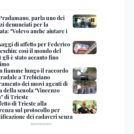
Pradamano, parla uno dei
zi denunciati per la
ta: "Volevo anche aiutare i
saggi di affetto per Federico
eschin: così il mondo del
 gli è stato accanto fino
timo
in fiamme lungo il raccordo
tradale a Trebiciano
uramento dei nuovi agenti di
a della scuola "Vincenzo
" di Trieste
fetto di Trieste alla
renza sul protocollo per
tificazione dei cadaveri senza