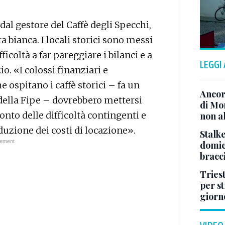
dal gestore del Caffè degli Specchi,
 bianca. I locali storici sono messi
fficoltà a far pareggiare i bilanci e a
LEGGI
io. «I colossi finanziari e
e ospitano i caffè storici – fa un
Ancor
della Fipe – dovrebbero mettersi
di Mo
nto delle difficoltà contingenti e
non al
duzione dei costi di locazione».
Stalke
domici
bracci
Tries
per s
giorn