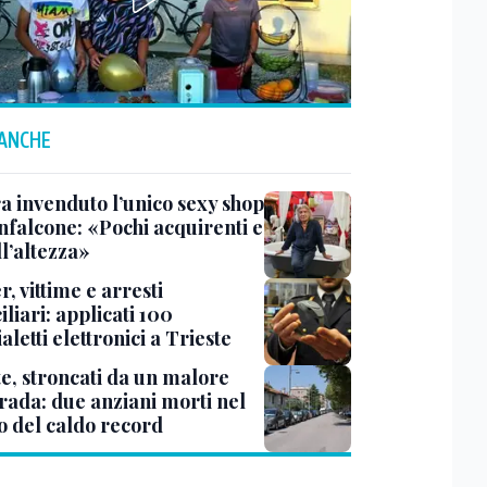
 ANCHE
a invenduto l’unico sexy shop
nfalcone: «Pochi acquirenti e
l’altezza»
r, vittime e arresti
liari: applicati 100
aletti elettronici a Trieste
te, stroncati da un malore
trada: due anziani morti nel
o del caldo record