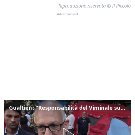
Riproduzione riservata © Il Piccolo
Gualtieri: "Responsabilità del Viminale su Spin Time? La posizione dei partiti è nota"