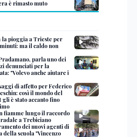
era è rimasto muto
 la pioggia a Trieste per
minuti: ma il caldo non
Pradamano, parla uno dei
zi denunciati per la
ta: "Volevo anche aiutare i
saggi di affetto per Federico
eschin: così il mondo del
 gli è stato accanto fino
timo
in fiamme lungo il raccordo
tradale a Trebiciano
uramento dei nuovi agenti di
a della scuola "Vincenzo