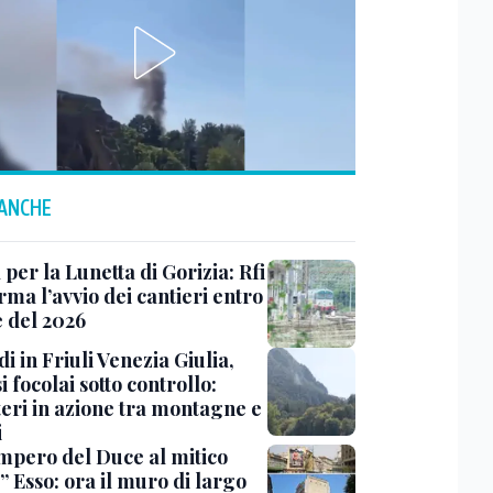
 ANCHE
 per la Lunetta di Gorizia: Rfi
ma l’avvio dei cantieri entro
e del 2026
i in Friuli Venezia Giulia,
i focolai sotto controllo:
teri in azione tra montagne e
i
impero del Duce al mitico
” Esso: ora il muro di largo