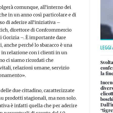
volgerà comunque, all’interno dei
che in un anno così particolare e di
o di aderire all’iniziativa –
ich, direttore di Confcommercio
di Gorizia –. È importante dare
i, anche perché lo sbaracco è una
LEGGI
in relazione con i clienti in un
o ci siamo ricordati che
Svolta
itali, relazioni umane, servizio
confer
la fin
ionamento».
Incend
divers
 delle due cittadino, caratterizzate
elicot
su prodotti stagionali, ma non solo.
bosch
Dall’
ativa è infatti quella che per aderire
“tigre