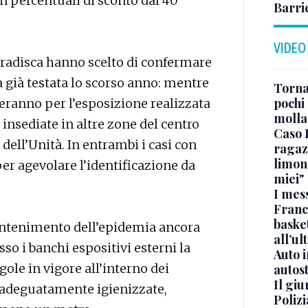
n percentuali di sconto dal 40
Barri
VIDEO
 Gradisca hanno scelto di confermare
a già testata lo scorso anno: mentre
Torna
pochi 
gueranno per l’esposizione realizzata
molla
à insediate in altre zone del centro
Caso 
dell’Unità. In entrambi i casi con
ragaz
limona
er agevolare l’identificazione da
miei"
I mes
Franc
basket
contenimento dell’epidemia ancora
all’ul
so i banchi espositivi esterni la
Auto 
gole in vigore all’interno dei
autos
Il gi
 adeguatamente igienizzate,
Polizi