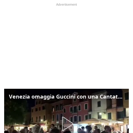
Venezia omaggia Guccini con una Cantata Anarchica in campo Santa Margherita