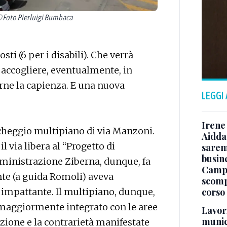
 Foto Pierluigi Bumbaca
ti (6 per i disabili). Che verrà
 accogliere, eventualmente, in
ne la capienza. E una nuova
LEGGI
Irene 
cheggio multipiano di via Manzoni.
Aidda 
 via libera al “Progetto di
sarem
busin
amministrazione Ziberna, dunque, fa
Campo
nte (a guida Romoli) aveva
scomp
corso
o impattante. Il multipiano, dunque,
 maggiormente integrato con le aree
Lavori
munici
izione e la contrarietà manifestate