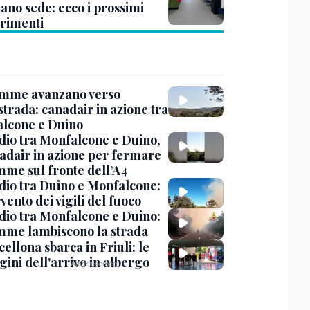
ano sede: ecco i prossimi
erimenti
amme avanzano verso
strada: canadair in azione tra
lcone e Duino
dio tra Monfalcone e Duino,
nadair in azione per fermare
amme sul fronte dell’A4
dio tra Duino e Monfalcone:
rvento dei vigili del fuoco
dio tra Monfalcone e Duino:
amme lambiscono la strada
cellona sbarca in Friuli: le
ini dell'arrivo in albergo