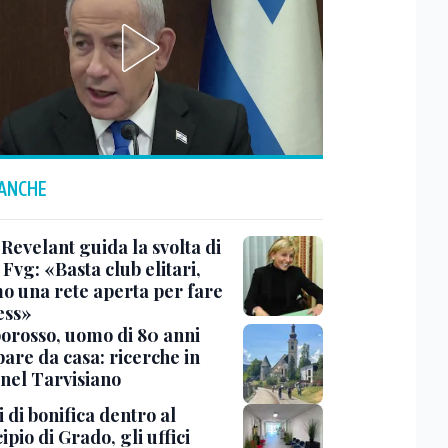
 ANCHE
Revelant guida la svolta di
Fvg: «Basta club elitari,
o una rete aperta per fare
ess»
rosso, uomo di 80 anni
are da casa: ricerche in
 nel Tarvisiano
 di bonifica dentro al
pio di Grado, gli uffici