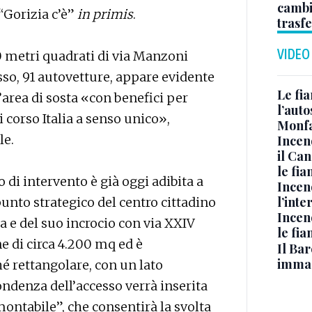
cambi
 “Gorizia c’è”
in primis
.
trasf
VIDEO
00 metri quadrati di via Manzoni
so, 91 autovetture, appare evidente
Le fi
area di sosta «con benefici per
l’auto
i corso Italia a senso unico»,
Monfa
le.
Incen
il Ca
le fi
 di intervento è già oggi adibita a
Incen
l’inte
punto strategico del centro cittadino
Incen
ia e del suo incrocio con via XXIV
le fi
e di circa 4.200 mq ed è
Il Bar
immag
é rettangolare, con un lato
ondenza dell’accesso verrà inserita
montabile”, che consentirà la svolta