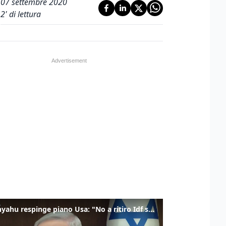
07 settembre 2020
2
' di lettura
Netanyahu respinge piano Usa: "No a ritiro Idf senza disarmo Hamas"