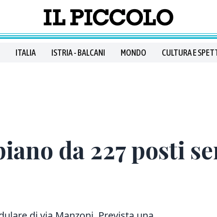
ITALIA
ISTRIA - BALCANI
MONDO
CULTURA E SPET
piano da 227 posti se
dulare di via Manzoni. Prevista una