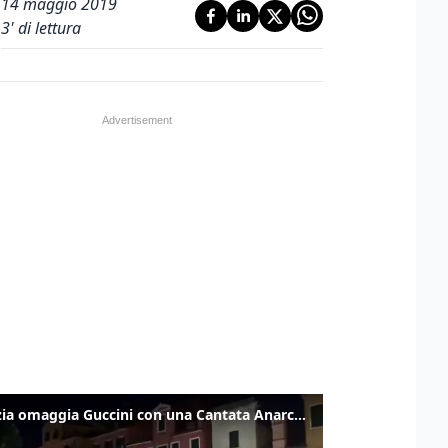
14 maggio 2019
3
' di lettura
Venezia omaggia Guccini con una Cantata Anarchica in campo Santa Margherita