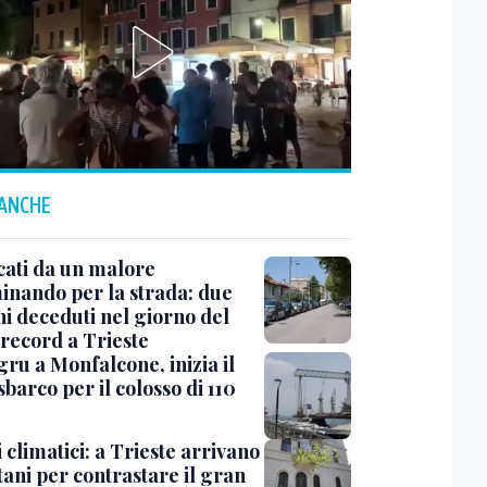
 ANCHE
cati da un malore
nando per la strada: due
ni deceduti nel giorno del
 record a Trieste
ru a Monfalcone, inizia il
sbarco per il colosso di 110
 climatici: a Trieste arrivano
tani per contrastare il gran