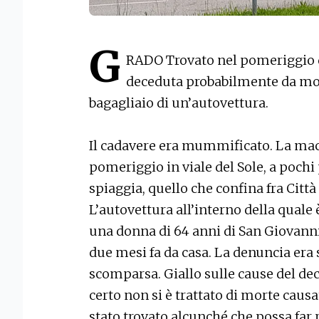
G
RADO Trovato nel pomeriggio di
deceduta probabilmente da molt
bagagliaio di un’autovettura.
Il cadavere era mummificato. La mac
pomeriggio in viale del Sole, a pochi
spiaggia, quello che confina fra Città
L’autovettura all’interno della quale 
una donna di 64 anni di San Giovanni
due mesi fa da casa. La denuncia era st
scomparsa. Giallo sulle cause del dece
certo non si è trattato di morte causa
stato trovato alcunché che possa far 