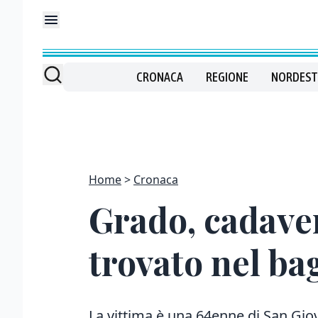
CRONACA
REGIONE
NORDEST
Home
Cronaca
Grado, cadave
trovato nel bag
La vittima è una 64enne di San Giov