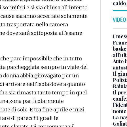
caldo
 sonniferi e si sia chiusa all’interno
e cause saranno accertate solamente
VIDEO
tata trasportata nella camera
ne dove sarà sottoposta all’esame
I mes
Franc
basket
all’ul
 che pare impossibile che in tutto
Auto 
ta parcheggiata sempre in viale del
autos
Il gi
la donna abbia girovagato per un
Polizi
di arrivare nell’isola dove a quanto
Raiola
Il pre
e che sia rimasta tanto tempo in quel
confe
i una zona particolarmente
l'iden
e di sole. E tra fine aprile e inizi
nome
La na
are di parecchi gradi le
Golia
nte elevate. Di conseguenza il