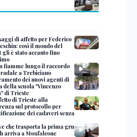
saggi di affetto per Federico
eschin: così il mondo del
 gli è stato accanto fino
timo
in fiamme lungo il raccordo
tradale a Trebiciano
uramento dei nuovi agenti di
a della scuola "Vincenzo
" di Trieste
fetto di Trieste alla
renza sul protocollo per
tificazione dei cadaveri senza
ve che trasporta la prima gru
th arriva a Monfalcone