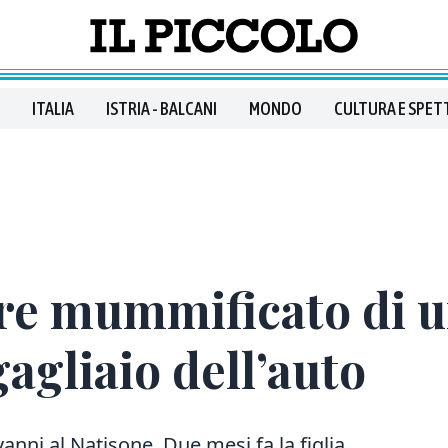
ITALIA
ISTRIA - BALCANI
MONDO
CULTURA E SPET
re mummificato di 
agliaio dell’auto
anni al Natisone. Due mesi fa la figlia