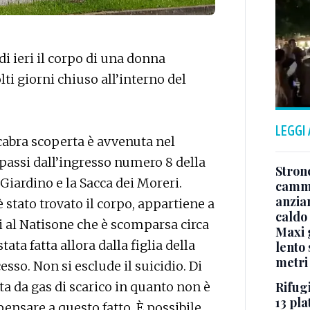
 ieri il corpo di una donna
i giorni chiuso all’interno del
LEGGI
abra scoperta è avvenuta nel
 passi dall’ingresso numero 8 della
Stron
 Giardino e la Sacca dei Moreri.
cammi
anzia
è stato trovato il corpo, appartiene a
caldo
 al Natisone che è scomparsa circa
Maxi g
ata fatta allora dalla figlia della
lento 
metri
sso. Non si esclude il suicidio. Di
Rifugi
ta da gas di scarico in quanto non è
13 pla
pensare a questo fatto. È possibile