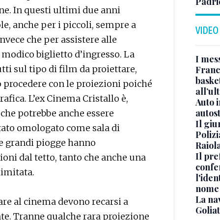
Padri
ne. In questi ultimi due anni
le, anche per i piccoli, sempre a
VIDEO
nvece che per assistere alle
 modico biglietto d’ingresso. La
I mes
i sul tipo di film da proiettare,
Franc
basket
 procedere con le proiezioni poiché
all’ul
afica. L’ex Cinema Cristallo è,
Auto 
autos
si che potrebbe anche essere
Il gi
stato omologato come sala di
Polizi
le grandi piogge hanno
Raiola
Il pre
ioni dal tetto, tanto che anche una
confe
limitata.
l'iden
nome
La na
re al cinema devono recarsi a
Golia
nte. Tranne qualche rara proiezione