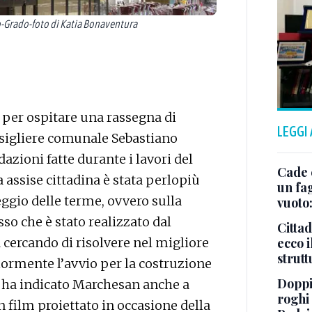
-Grado-foto di Katia Bonaventura
 per ospitare una rassegna di
LEGGI
nsigliere comunale Sebastiano
zioni fatte durante i lavori del
Cade 
assise cittadina è stata perlopiù
un fa
ggio delle terme, ovvero sulla
vuoto
sso che è stato realizzato dal
Cittad
cercando di risolvere nel migliore
ecco i
strut
iormente l’avvio per la costruzione
Doppi
, ha indicato Marchesan anche a
roghi
n film proiettato in occasione della