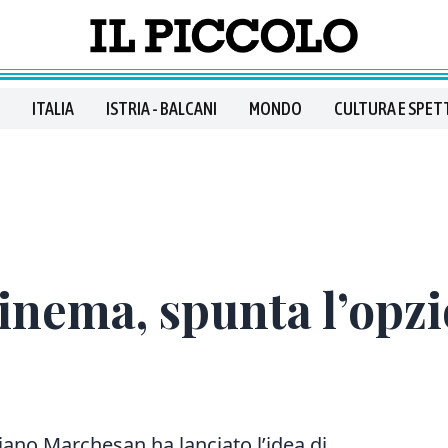
ITALIA
ISTRIA - BALCANI
MONDO
CULTURA E SPET
inema, spunta l’opz
iano Marchesan ha lanciato l’idea di