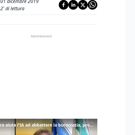
01 dicembre 2019
2
' di lettura
La fibra aiuta l'IA ad abbattere la burocrazia, progetto pilota in Veneto