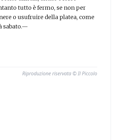
Intanto tutto è fermo, se non per
enere o usufruire della platea, come
rà sabato.—
Riproduzione riservata © Il Piccolo