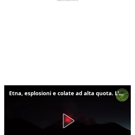
Etna, esplosioni e colate ad alta quota. L'aeroporto di Catania verso la normalità