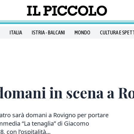
ITALIA
ISTRIA - BALCANI
MONDO
CULTURA E SPET
domani in scena a R
tro sarà domani a Rovigno per portare
ommedia “La tenaglia” di Giacomo
, con l’ospitalità...