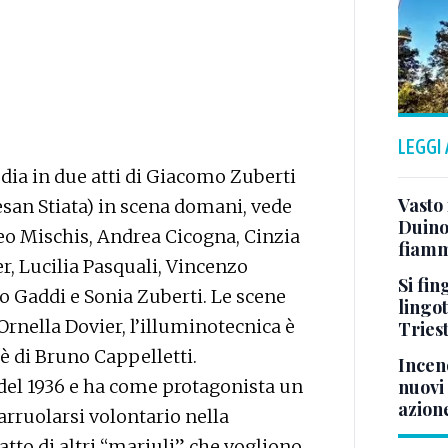
LEGGI
dia in due atti di Giacomo Zuberti
Vasto
esan Stiata) in scena domani, vede
Duino:
eo Mischis, Andrea Cicogna, Cinzia
fiamm
er, Lucilia Pasquali, Vincenzo
Si fin
 Gaddi e Sonia Zuberti. Le scene
lingot
Ornella Dovier, l’illuminotecnica è
Tries
 è di Bruno Cappelletti.
Incend
a del 1936 e ha come protagonista un
nuovi 
azion
arruolarsi volontario nella
atto di altri “mariuli” che vogliono