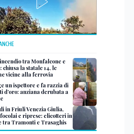
 ANCHE
 incendio tra Monfalcone e
 chiusa la statale 14, le
e vicine alla ferrovia
ge un ispettore e fa razzia di
ti d’oro: anziana derubata a
te
i in Friuli Venezia Giulia,
focolai e riprese: elicotteri in
e tra Tramonti e Trasaghis