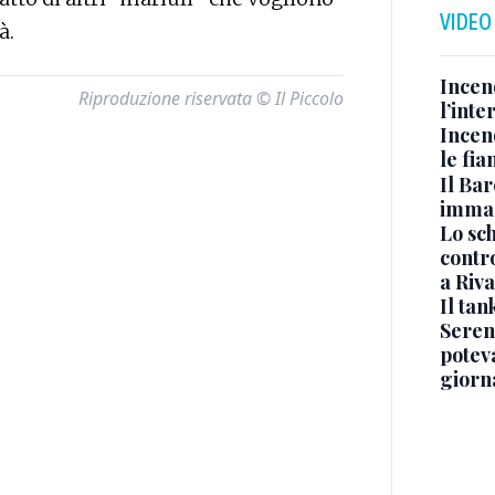
VIDEO
à.
Incen
Riproduzione riservata © Il Piccolo
l’inte
Incen
le fi
Il Bar
immag
Lo sc
contro
a Riva
Il ta
Seren
potev
giorn