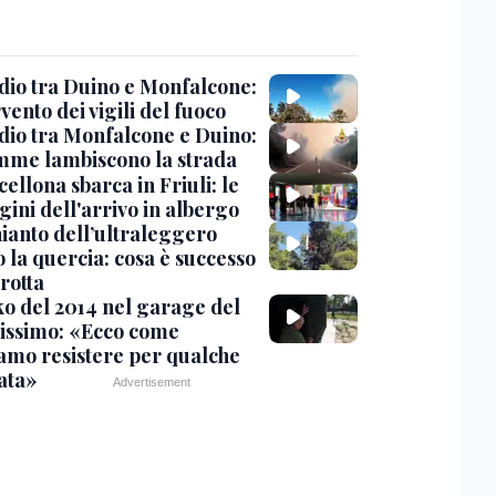
dio tra Duino e Monfalcone:
rvento dei vigili del fuoco
dio tra Monfalcone e Duino:
amme lambiscono la strada
cellona sbarca in Friuli: le
ini dell'arrivo in albergo
hianto dell’ultraleggero
 la quercia: cosa è successo
rotta
nko del 2014 nel garage del
issimo: «Ecco come
amo resistere per qualche
ata»