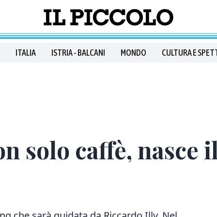
ITALIA
ISTRIA - BALCANI
MONDO
CULTURA E SPET
n solo caffè, nasce i
ng che sarà guidata da Riccardo Illy. Nel