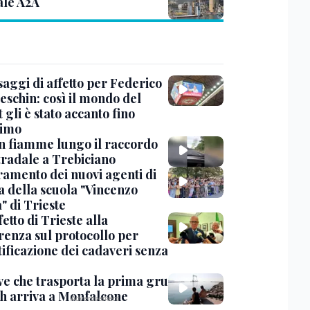
ale A2A
saggi di affetto per Federico
eschin: così il mondo del
 gli è stato accanto fino
timo
in fiamme lungo il raccordo
tradale a Trebiciano
uramento dei nuovi agenti di
a della scuola "Vincenzo
" di Trieste
fetto di Trieste alla
renza sul protocollo per
tificazione dei cadaveri senza
ve che trasporta la prima gru
th arriva a Monfalcone