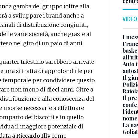
centr
conda gamba del gruppo (oltre alla
erà a sviluppare i brand anche a
VIDEO
canali di distribuzione congiunti,
 delle varie società, anche grazie al
I mes
eso nel giro di un paio di anni.
Franc
basket
all’ul
uarter triestino sarebbero arrivate
Auto 
autos
: ora si tratta di approfondirle per
Il gi
nte temporale per condividere questo
Polizi
are non meno di dieci anni. Oltre a
Raiola
Il pre
 distribuzione e alla conoscenza del
confe
e risorse necessarie a effettuare
l'iden
omparto dei biscotti e in quello
nome
La na
dividua il maggiore potenziale di
Golia
idata a
Riccardo Illy
come