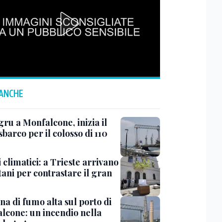
 ANCHE
ru a Monfalcone, inizia il
sbarco per il colosso di 110
 climatici: a Trieste arrivano
tani per contrastare il gran
a di fumo alta sul porto di
lcone: un incendio nella