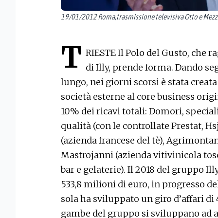
19/01/2012 Roma,trasmissione televisiva Otto e Mezzo,
T
RIESTE Il Polo del Gusto, che ra
di Illy, prende forma. Dando se
lungo, nei giorni scorsi è stata cre
società esterne al core business origin
10% dei ricavi totali: Domori, special
qualità (con le controllate Prestat, 
(azienda francese del tè), Agrimontana
Mastrojanni (azienda vitivinicola tos
bar e gelaterie). Il 2018 del gruppo Ill
533,8 milioni di euro, in progresso del
sola ha sviluppato un giro d’affari di 
gambe del gruppo si sviluppano ad a