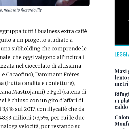
 nella foto Riccardo Illy
ggruppa tutti i business extra caffè
guito a un progetto studiato a
ata una subholding che comprende le
LEGGI
ale, che oggi valgono all’incirca il
izzata nel cioccolato di altissima
Maxi g
Hsj e Cacaofino), Dammann Frères
lento 
 (frutta candita e confetture),
metri
cana Mastrojanni) e Fgel (catena di
Rifugi
13 pla
y si è chiuso con un giro d’affari di
caldo
 3,4% sul 2017, con illycaffè che da
Colonn
483,3 milioni (+3,5%, per cui le due
Monfa
naloga velocità, pur restando su