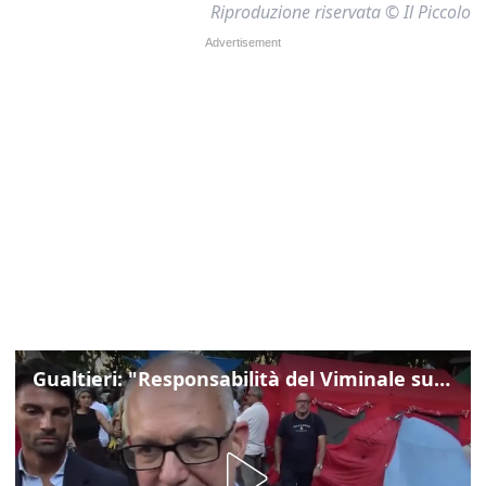
Riproduzione riservata © Il Piccolo
Gualtieri: "Responsabilità del Viminale su Spin Time? La posizione dei partiti è nota"