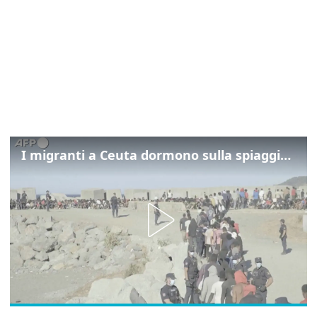
I migranti a Ceuta dormono sulla spiaggia: "Vogliamo entrare in Europa"