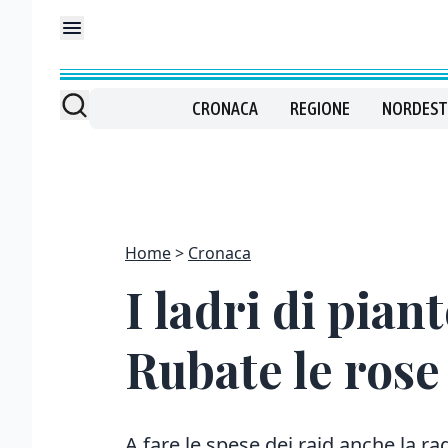
CRONACA
REGIONE
NORDEST
Home
Cronaca
I ladri di pian
Rubate le rose 
A fare le spese dei raid anche la ra