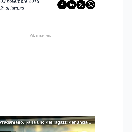
03 novembre 2018
2
' di lettura
Caso Pradamano, parla uno dei ragazzi denunciati per la limonata: "Volevo anche aiutare i miei"