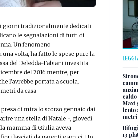
i giorni tradizionalmente dedicati
licano le segnalazioni di furti di
t’Anna. Un fenomeno
 una volta, ha fatto le spese pure la
LEGGI
ssa del Deledda-Fabiani investita
icembre del 2016 mentre, per
Stron
he l'avrebbe portata a scuola,
cammi
anzia
 metri da casa.
caldo
Maxi g
 presa di mira lo scorso gennaio dai
lento 
metri
arire una stella di Natale -, giovedì
e la mamma di Giulia aveva
Rifugi
13 pla
iori lasciati da parenti e amici. Un