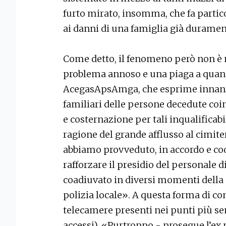
furto mirato, insomma, che fa part
ai danni di una famiglia già duramen
Come detto, il fenomeno però non è 
problema annoso e una piaga a quant
AcegasApsAmga, che esprime innanzit
familiari delle persone decedute coin
e costernazione per tali inqualifica
ragione del grande afflusso al cimiter
abbiamo provveduto, in accordo e c
rafforzare il presidio del personale d
coadiuvato in diversi momenti della 
polizia locale». A questa forma di con
telecamere presenti nei punti più sen
accessi). «Purtroppo - prosegue l’ex 