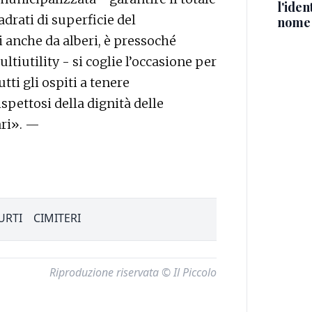
l'iden
drati di superficie del
nome
 anche da alberi, è pressoché
tiutility - si coglie l’occasione per
utti gli ospiti a tenere
spettosi della dignità delle
ari». —
URTI
CIMITERI
Riproduzione riservata © Il Piccolo