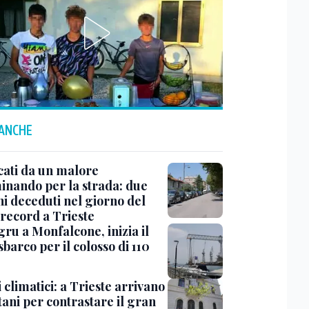
 ANCHE
cati da un malore
nando per la strada: due
ni deceduti nel giorno del
 record a Trieste
ru a Monfalcone, inizia il
sbarco per il colosso di 110
 climatici: a Trieste arrivano
tani per contrastare il gran