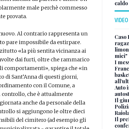
caldo
icolarmente male perchè commesso
te provata.
VIDEO
nuovo. Al contrario rappresenta un
Caso 
o pare impossibile da estirpare.
ragaz
limona
utto «la più sentita vicinanza ai
miei"
volte dai furti, oltre che rammarico
I mes
bili comportamenti», spiega che «in
Franc
basket
o di Sant’Anna di questi giorni,
all’ul
oordinamento con il Comune, a
Auto 
autos
i controllo, che è attualmente
Il gi
giornata anche da personale della
Polizi
trollo si aggiungono le oltre dieci
Raiola
Il pre
sibili del cimitero (ad esempio gli
confe
municipalizzata - garantire il totale