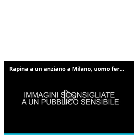
Rapina a un anziano a Milano, uomo fermato grazie alle foto sul cellulare