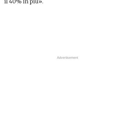
il 40% in più».