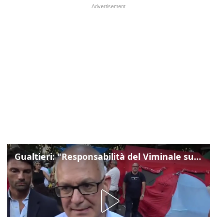
Gualtieri: "Responsabilità del Viminale su Spin Time? La posizione dei partiti è nota"