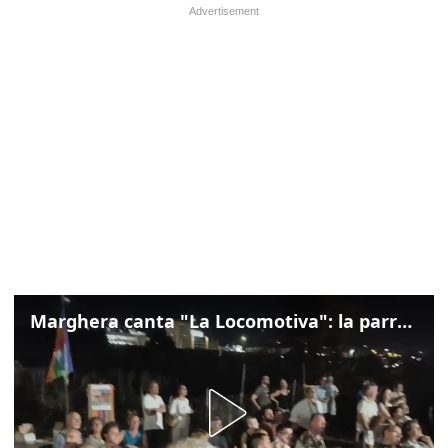
Marghera canta "La Locomotiva": la parrocchia della Cita ricorda Guccini