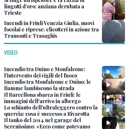
Si finge un ispettore e fa razzia di
lingotti d’oro: anziana derubata a
Trieste
Incendi in Friuli Venezia Giulia, nuovi
focolai e riprese: elicotteri in azione tra
Tramonti e Trasaghis
VIDEO
Incendio tra Duino e Monfalcone:
l’intervento dei vigili del fuoco
Incendio tra Monfalcone e Duino: le
fiamme lambiscono la strada
Il Barcellona sbarca in Friuli: le
immagini dell'arrivo in albergo
Lo schianto dell’ultraleggero contro la
quercia: cosa è successo a Rivarotta
Il tanko del 2014 nel garage del
Serenissimo: «Ecco come potevamo