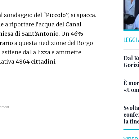
l sondaggio del “
Piccolo
”, si spacca.
le
a riportare l’acqua del
Canal
hiesa di Sant’Antonio
. Un
46%
LEGGI
rario
a questa riedizione del Borgo
i astiene dalla lizza e ammette
Dal K
iativa
4864 cittadini
.
Goriz
È mor
«Uomo
Svolta
confer
la fin