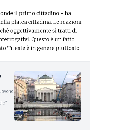
onde il primo cittadino - ha
della platea cittadina. Le reazioni
chè oggettivamente si tratti di
terrogativi. Questo è un fatto
o Trieste è in genere piuttosto
o
b
omuovono
olo”