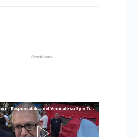
Gualtieri: "Responsabilità del Viminale su Spin Time? La posizione dei partiti è nota"