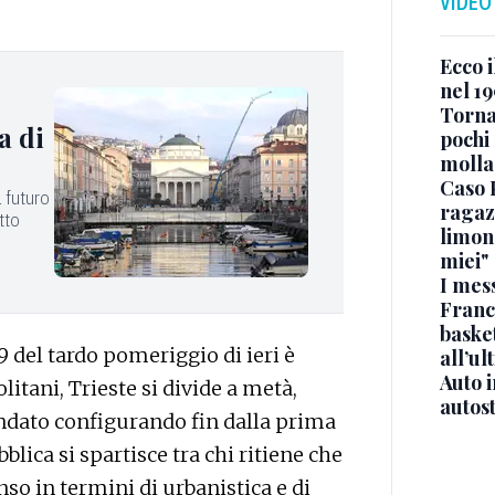
VIDEO
Ecco i
nel 19
Torna
a di
pochi 
molla
Caso 
 futuro
ragaz
atto
limona
miei"
I mes
Franc
basket
 del tardo pomeriggio di ieri è
all’ul
Auto 
tani, Trieste si divide a metà,
autos
dato configurando fin dalla prima
lica si spartisce tra chi ritiene che
nso in termini di urbanistica e di