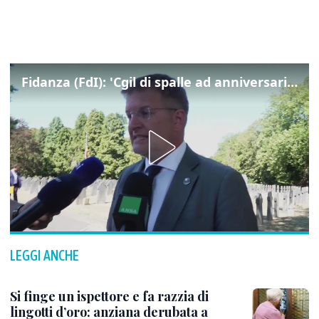
Fidanza (FdI): 'Cgil di spalle ad anniversario Marcinelle mentre La Russa leggeva Mattarella, si vergogni!'
LEGGI ANCHE
Si finge un ispettore e fa razzia di
lingotti d’oro: anziana derubata a