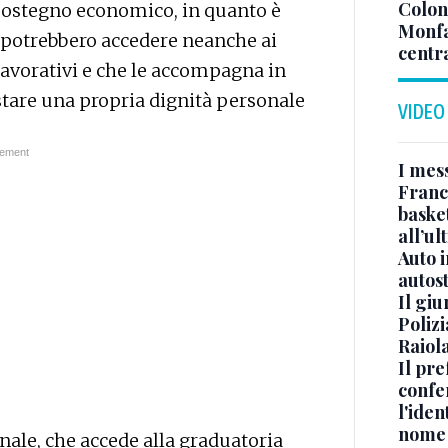
Colonn
 sostegno economico, in quanto è
Monfa
 potrebbero accedere neanche ai
centr
 lavorativi e che le accompagna in
tare una propria dignità personale
VIDEO
I mes
Franc
basket
all’ul
Auto 
autos
Il gi
Polizi
Raiola
Il pre
confe
l'iden
nome
nale, che accede alla graduatoria