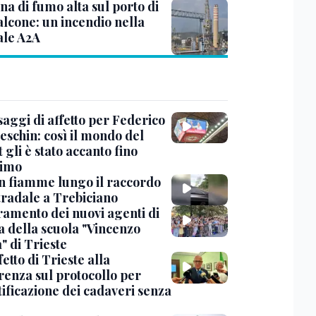
a di fumo alta sul porto di
lcone: un incendio nella
ale A2A
saggi di affetto per Federico
eschin: così il mondo del
 gli è stato accanto fino
timo
in fiamme lungo il raccordo
tradale a Trebiciano
uramento dei nuovi agenti di
a della scuola "Vincenzo
" di Trieste
fetto di Trieste alla
renza sul protocollo per
tificazione dei cadaveri senza