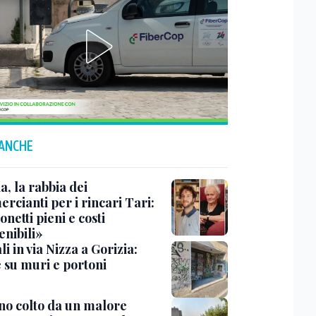
 ANCHE
a, la rabbia dei
rcianti per i rincari Tari:
netti pieni e costi
enibili»
i in via Nizza a Gorizia:
e su muri e portoni
no colto da un malore