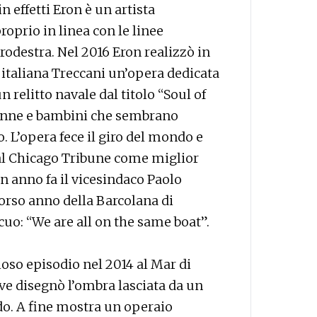
 effetti Eron è un artista
oprio in linea con le linee
odestra. Nel 2016 Eron realizzò in
ia italiana Treccani un’opera dedicata
n relitto navale dal titolo “Soul of
 donne e bambini che sembrano
o. L’opera fece il giro del mondo e
al Chicago Tribune come miglior
 anno fa il vicesindaco Paolo
corso anno della Barcolana di
o: “We are all on the same boat”.
oso episodio nel 2014 al Mar di
ve disegnò l’ombra lasciata da un
do. A fine mostra un operaio