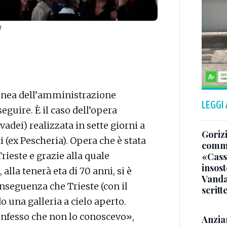
n
ranea dell’amministrazione
LEGGI
eguire. È il caso dell’opera
vadei) realizzata in sette giorni a
Gorizi
 (ex Pescheria). Opera che è stata
comme
ieste e grazie alla quale
«Casso
insost
 alla tenerà eta di 70 anni, si è
Vandal
onseguenza che Trieste (con il
scritt
 una galleria a cielo aperto.
fesso che non lo conoscevo»,
Anzia