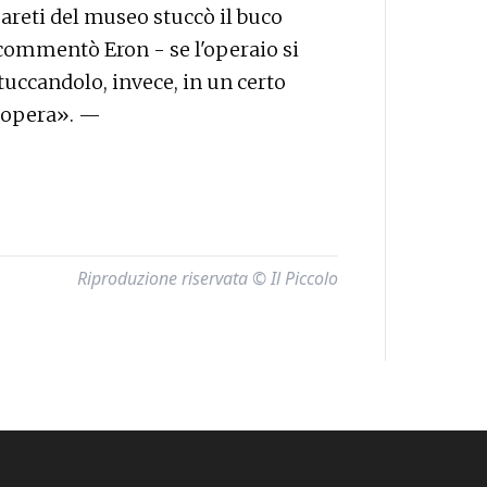
pareti del museo stuccò il buco
 commentò Eron - se l'operaio si
tuccandolo, invece, in un certo
l’opera». —
Riproduzione riservata © Il Piccolo