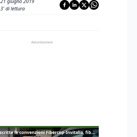
21 giugno 2019
3
' di lettura
Sottoscritte le convenzioni Fibercop-Invitalia, fibra ottica per 477 mila civici