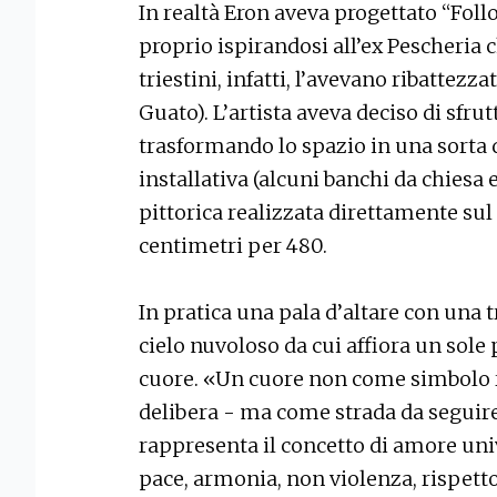
In realtà Eron aveva progettato “Foll
proprio ispirandosi all’ex Pescheria c
triestini, infatti, l’avevano ribattezz
Guato). L’artista aveva deciso di sfrutt
trasformando lo spazio in una sorta d
installativa (alcuni banchi da chiesa
pittorica realizzata direttamente sul
centimetri per 480.
In pratica una pala d’altare con una t
cielo nuvoloso da cui affiora un sole 
cuore. «Un cuore non come simbolo 
delibera - ma come strada da seguir
rappresenta il concetto di amore un
pace, armonia, non violenza, rispetto