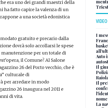
mentr
che era uno dei grandi maestri della
Triest
i ha fatto capire la valenza di un
trappone a una società edonistica
VIDEO
I mes
modato gratuito e precario dalla
Franc
one dovrà solo accollarsi le spese
basket
all’ul
 e manutenzione per un totale di
Auto 
est’opera, il Comune? Al Salone
autos
Il gi
Magazzino 26 del Porto vecchio, che è
Polizi
a” culturale di
Raiola
rà per arredare in modo
Il pre
confe
azzino 26 inaugura nel 2011 e
l'iden
nni di vita.
nome
La na