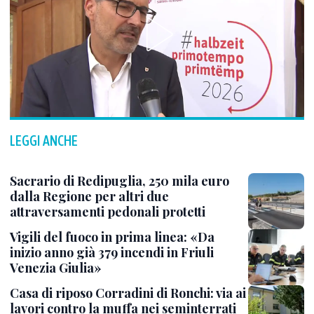
LEGGI ANCHE
Sacrario di Redipuglia, 250 mila euro
dalla Regione per altri due
attraversamenti pedonali protetti
Vigili del fuoco in prima linea: «Da
inizio anno già 379 incendi in Friuli
Venezia Giulia»
Casa di riposo Corradini di Ronchi: via ai
lavori contro la muffa nei seminterrati