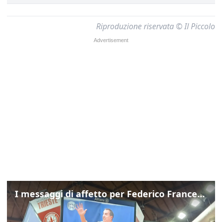
Riproduzione riservata © Il Piccolo
I messaggi di affetto per Federico Franceschin: così il mondo del basket gli è stato accanto fino all’ultimo