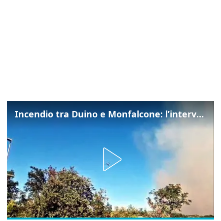
Incendio tra Duino e Monfalcone: l’intervento dei vigili del fuoco