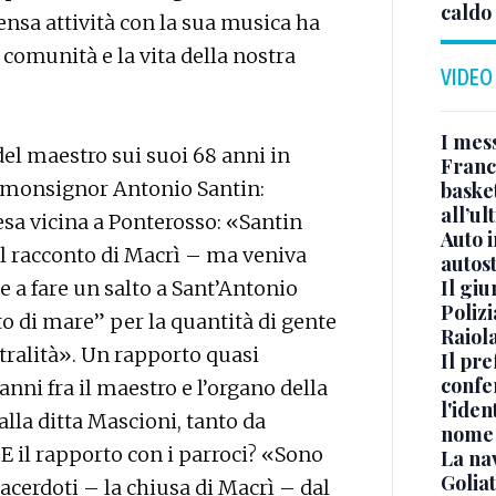
caldo
ensa attività con la sua musica ha
comunità e la vita della nostra
VIDEO
I mes
del maestro sui suoi 68 anni in
Franc
 di monsignor Antonio Santin:
basket
all’ul
esa vicina a Ponterosso: «Santin
Auto 
il racconto di Macrì – ma veniva
autos
Il gi
a fare un salto a Sant’Antonio
Polizi
to di mare” per la quantità di gente
Raiola
ntralità». Un rapporto quasi
Il pre
confe
anni fra il maestro e l’organo della
l'iden
lla ditta Mascioni, tanto da
nome
. E il rapporto con i parroci? «Sono
La na
Golia
acerdoti – la chiusa di Macrì – dal