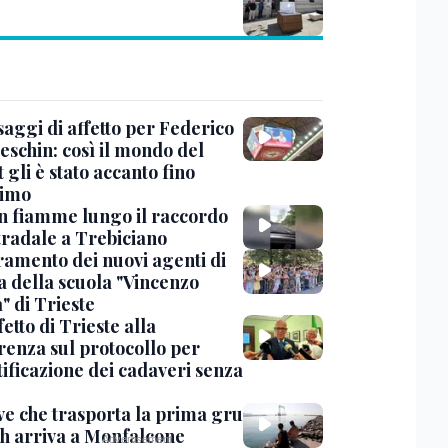
saggi di affetto per Federico
eschin: così il mondo del
 gli è stato accanto fino
timo
in fiamme lungo il raccordo
tradale a Trebiciano
uramento dei nuovi agenti di
a della scuola "Vincenzo
" di Trieste
fetto di Trieste alla
renza sul protocollo per
tificazione dei cadaveri senza
ve che trasporta la prima gru
th arriva a Monfalcone