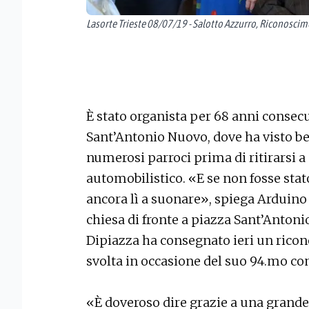
Lasorte Trieste 08/07/19 - Salotto Azzurro, Riconoscim
È stato organista per 68 anni consecut
Sant’Antonio Nuovo, dove ha visto be
numerosi parroci prima di ritirarsi a
automobilistico. «E se non fosse stat
ancora lì a suonare», spiega Arduino 
chiesa di fronte a piazza Sant’Antoni
Dipiazza ha consegnato ieri un rico
svolta in occasione del suo 94.mo c
«È doveroso dire grazie a una grande