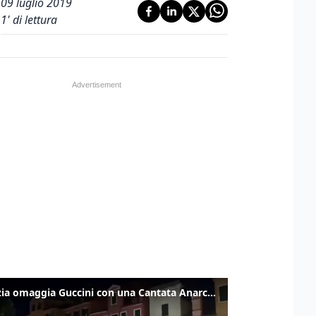
09 luglio 2019
1
' di lettura
Venezia omaggia Guccini con una Cantata Anarchica in campo Santa Margherita