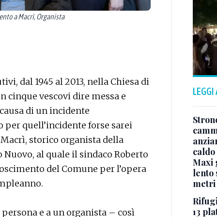
ento a Macrì, Organista
ivi, dal 1945 al 2013, nella Chiesa di
LEGGI
n cinque vescovi dire messa e
 causa di un incidente
Stron
o per quell’incidente forse sarei
cammi
Macrì, storico organista della
anzia
caldo
o Nuovo, al quale il sindaco Roberto
Maxi g
noscimento del Comune per l’opera
lento 
ompleanno.
metri
Rifugi
13 pla
 persona e a un organista – così