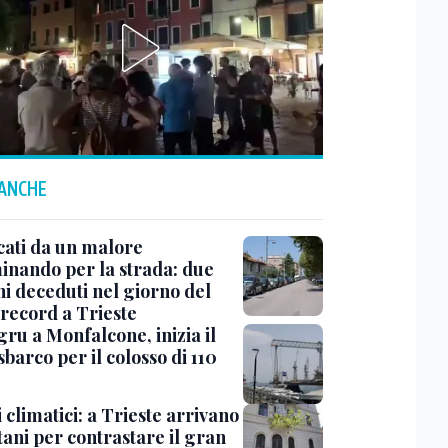
 ANCHE
cati da un malore
nando per la strada: due
ni deceduti nel giorno del
 record a Trieste
ru a Monfalcone, inizia il
sbarco per il colosso di 110
 climatici: a Trieste arrivano
tani per contrastare il gran