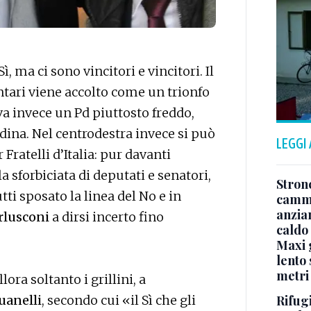
, ma ci sono vincitori e vincitori. Il
entari viene accolto come un trionfo
va invece un Pd piuttosto freddo,
ina. Nel centrodestra invece si può
LEGGI
 Fratelli d’Italia: pur davanti
la sforbiciata di deputati e senatori,
Stron
tti sposato la linea del No e in
cammi
anzia
erlusconi
a dirsi incerto fino
caldo
Maxi g
lento 
metri
ora soltanto i grillini, a
Rifugi
uanelli
, secondo cui «il Sì che gli