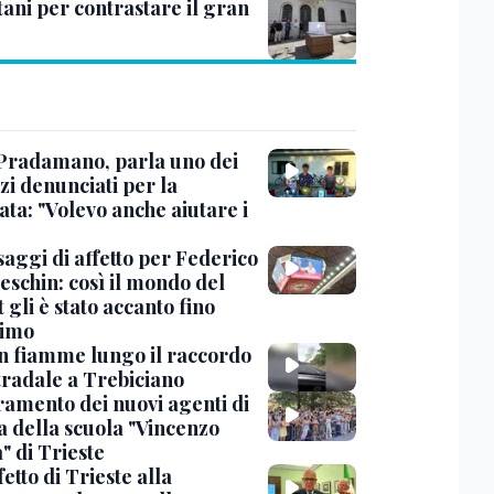
tani per contrastare il gran
Pradamano, parla uno dei
zi denunciati per la
ta: "Volevo anche aiutare i
saggi di affetto per Federico
eschin: così il mondo del
 gli è stato accanto fino
timo
in fiamme lungo il raccordo
tradale a Trebiciano
uramento dei nuovi agenti di
a della scuola "Vincenzo
" di Trieste
fetto di Trieste alla