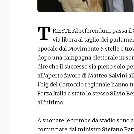
T
RIESTE Al referendum passa il Sì
via libera al taglio dei parlam
epocale dal Movimento 5 stelle e tro
dopo una campagna elettorale in sord
dire che il successo sia pieno solo per
all’aperto favore di
Matteo Salvini
al
i big del Carroccio regionale hanno tu
Forza Italia è stato lo stesso
Silvio B
all’ultimo.
A suonare le trombe da stadio sono all
cominciare dal ministro
Stefano Pat