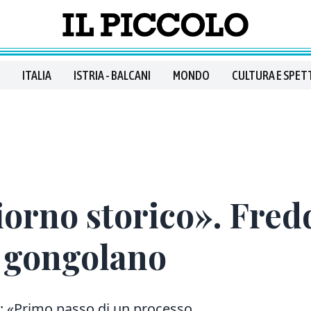
ITALIA
ISTRIA - BALCANI
MONDO
CULTURA E SPET
orno storico». Freddi
i gongolano
lo: «Primo passo di un processo