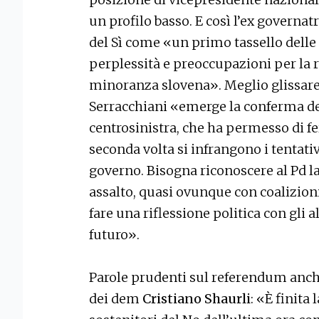
un profilo basso. E così l’ex governatr
del Sì come «un primo tassello delle 
perplessità e preoccupazioni per la r
minoranza slovena». Meglio glissare 
Serracchiani «emerge la conferma del
centrosinistra, che ha permesso di fer
seconda volta si infrangono i tentativi
governo. Bisogna riconoscere al Pd la
assalto, quasi ovunque con coalizioni
fare una riflessione politica con gli a
futuro».
Parole prudenti sul referendum anche
dei dem
Cristiano Shaurli
: «È finita