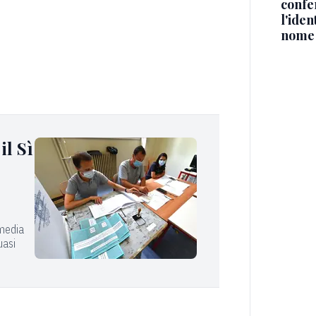
confe
l'iden
nome
il Sì
 media
uasi