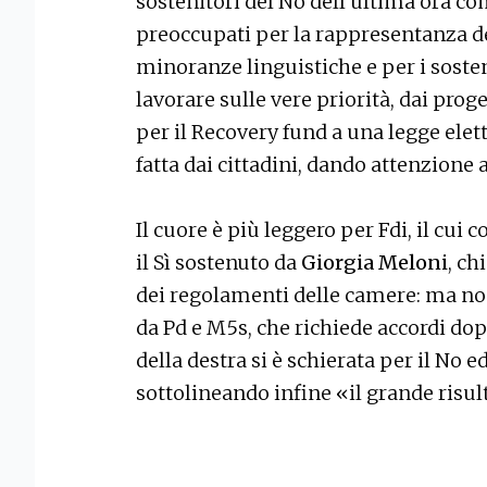
sostenitori del No dell’ultima ora c
preoccupati per la rappresentanza de
minoranze linguistiche e per i sosteni
lavorare sulle vere priorità, dai proge
per il Recovery fund a una legge elett
fatta dai cittadini, dando attenzione 
Il cuore è più leggero per Fdi, il cui 
il Sì sostenuto da
Giorgia Meloni
, ch
dei regolamenti delle camere: ma non
da Pd e M5s, che richiede accordi dop
della destra si è schierata per il No 
sottolineando infine «il grande risu