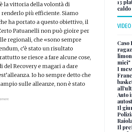
13 pla
 la vittoria della volontà di
caldo
renderlo più efficiente. Siamo
che ha portato a questo obiettivo, il
VIDEO
erto Patuanelli non può gioire per
alle regionali, che «sono sempre
Caso 
endum, c’è stato un risultato
ragaz
limona
attutto se riesce a fare alcune cose,
miei"
ldi del Recovery e magari a dare
I mes
t’alleanza. Io ho sempre detto che
Franc
basket
ampio sulle alleanze, non è stato
all’ul
Auto 
autos
Il gi
Polizi
Raiola
Il pre