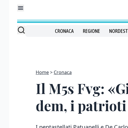
CRONACA
REGIONE
NORDEST
Home
Cronaca
Il M5s Fvg: «Gi
dem, i patriot
I pentastellati Patuanelli e De Car