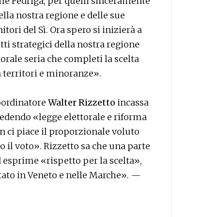
ome Fedriga, per quelli sinceramente
lla nostra regione e delle sue
tori del Sì. Ora spero si inizierà a
tti strategici della nostra regione
orale seria che completi la scelta
a territori e minoranze».
coordinatore
Walter Rizzetto
incassa
iedendo «legge elettorale e riforma
 ci piace il proporzionale voluto
o il voto». Rizzetto sa che una parte
ed esprime «rispetto per la scelta»,
ltato in Veneto e nelle Marche». —