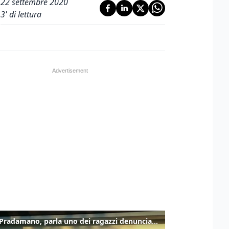
22 settembre 2020
3
' di lettura
Caso Pradamano, parla uno dei ragazzi denunciati per la limonata: "Volevo anche aiutare i miei"