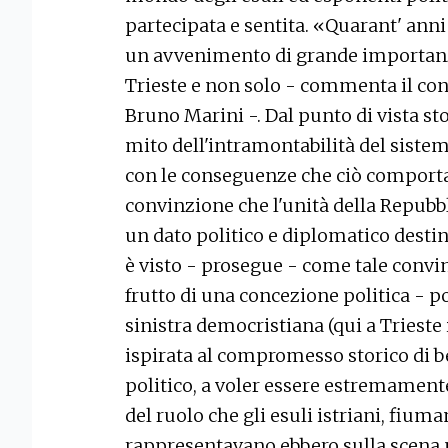
partecipata e sentita. «Quarant' anni
un avvenimento di grande importanza
Trieste e non solo - commenta il cons
Bruno Marini -. Dal punto di vista stor
mito dell'intramontabilità del sistem
con le conseguenze che ciò comport
convinzione che l'unità della Repubbl
un dato politico e diplomatico destin
è visto - prosegue - come tale convi
frutto di una concezione politica - po
sinistra democristiana (qui a Trieste
ispirata al compromesso storico di 
politico, a voler essere estremamente 
del ruolo che gli esuli istriani, fiuma
rappresentavano ebbero sulla scena po