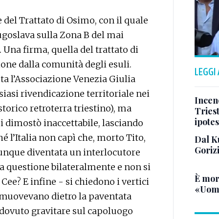
del Trattato di Osimo, con il quale
jugoslava sulla Zona B del mai
. Una firma, quella del trattato di
one dalla comunità degli esuli.
LEGGI
ota l’Associazione Venezia Giulia
iasi rivendicazione territoriale nei
Incend
storico retroterra triestino), ma
Triest
ipotes
i dimostò inaccettabile, lasciando
hé l’Italia non capì che, morto Tito,
Dal K
Goriz
unque diventata un interlocutore
la questione bilateralmente e non si
È mor
 Cee? E infine - si chiedono i vertici
«Uomo
si muovevano dietro la paventata
 dovuto gravitare sul capoluogo