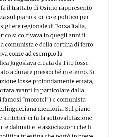
 fa il trattato di Osimo rappresentò
 sul piano storico e politico per
igliere regionale di Forza Italia,
ico si coltivava in quegli anni il
a comunista e della cortina di ferro
ava come ad esempio la
ica Jugoslava creata da Tito fosse
ato a durare pressoché in eterno. Si
nzione fosse profondamente errata,
rtata avanti in particolare dalla
 i famosi "morotei") e comunista -
berlingueriana memoria. Sul piano
sintetici, ci fu la sottovalutazione
ni e dalmati e le associazioni che li
litica triestina che portò in breve