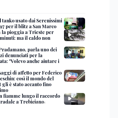
l tanko usato dai Serenissimi
97 per il blitz a San Marco
 la pioggia a Trieste per
minuti: ma il caldo non
Pradamano, parla uno dei
zi denunciati per la
ta: "Volevo anche aiutare i
saggi di affetto per Federico
eschin: così il mondo del
 gli è stato accanto fino
timo
in fiamme lungo il raccordo
tradale a Trebiciano