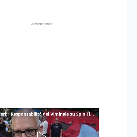
Gualtieri: "Responsabilità del Viminale su Spin Time? La posizione dei partiti è nota"