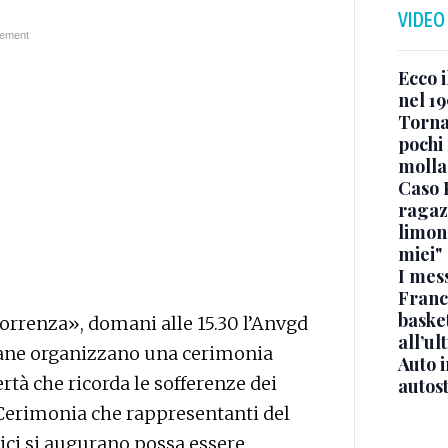
VIDEO
Ecco i
nel 19
Torna
pochi 
molla
Caso 
ragaz
limona
miei"
I mes
Franc
basket
icorrenza», domani alle 15.30 l’Anvgd
all’ul
riane organizzano una cerimonia
Auto 
tà che ricorda le sofferenze dei
autos
 Cerimonia che rappresentanti del
ici si augurano possa essere