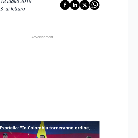
18 luglio 2019
3
' di lettura
De la Espriella: "In Colombia torneranno ordine, autorità e libertà"