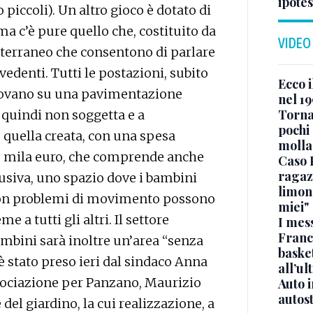
ipotes
piccoli). Un altro gioco è dotato di
a c’è pure quello che, costituito da
VIDEO
tterraneo che consentono di parlare
vedenti. Tutti le postazioni, subito
Ecco i
 trovano su una pavimentazione
nel 19
Torna
, quindi non soggetta e a
pochi 
quella creata, con una spesa
molla
80 mila euro, che comprende anche
Caso 
ragaz
lusiva, uno spazio dove i bambini
limona
o con problemi di movimento possono
miei"
e a tutti gli altri. Il settore
I mes
Franc
ambini sarà inoltre un’area “senza
basket
 stato preso ieri dal sindaco Anna
all’ul
ssociazione per Panzano, Maurizio
Auto 
autos
del giardino, la cui realizzazione, a