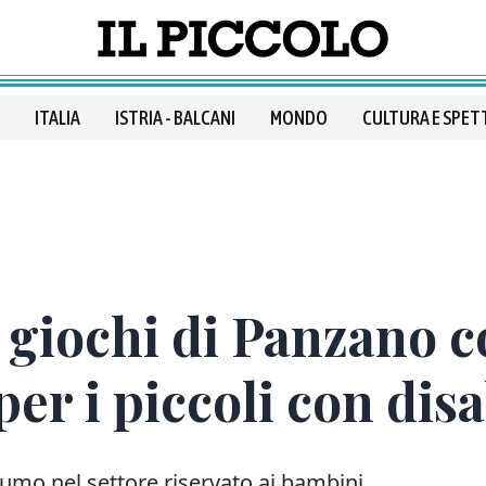
ITALIA
ISTRIA - BALCANI
MONDO
CULTURA E SPET
 giochi di Panzano c
er i piccoli con disa
fumo nel settore riservato ai bambini.