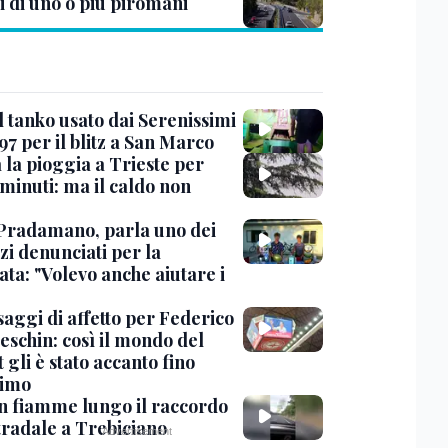
i di uno o più piromani
l tanko usato dai Serenissimi
97 per il blitz a San Marco
 la pioggia a Trieste per
minuti: ma il caldo non
Pradamano, parla uno dei
zi denunciati per la
ta: "Volevo anche aiutare i
saggi di affetto per Federico
eschin: così il mondo del
 gli è stato accanto fino
timo
in fiamme lungo il raccordo
tradale a Trebiciano