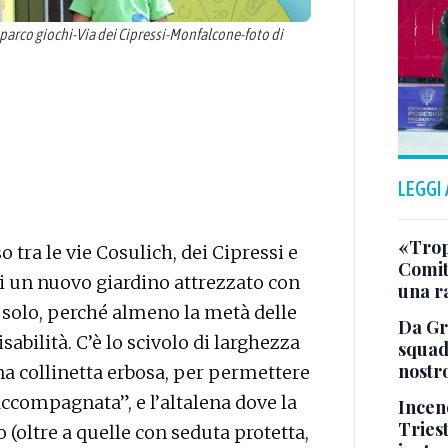
rco giochi-Via dei Cipressi-Monfalcone-foto di
LEGGI
«Tropp
 tra le vie Cosulich, dei Cipressi e
Comit
ni un nuovo giardino attrezzato con
una r
n solo, perché almeno la metà delle
Da Gra
sabilità. C’è lo scivolo di larghezza
squad
nostr
na collinetta erbosa, per permettere
ccompagnata”, e l’altalena dove la
Incend
Triest
 (oltre a quelle con seduta protetta,