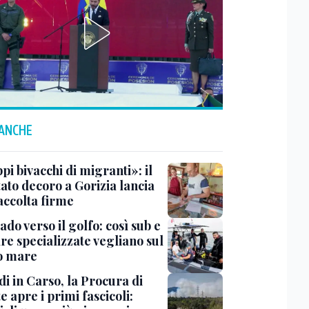
 ANCHE
i bivacchi di migranti»: il
ato decoro a Gorizia lancia
accolta firme
do verso il golfo: così sub e
re specializzate vegliano sul
o mare
i in Carso, la Procura di
e apre i primi fascicoli: