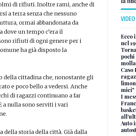
la fin
lmi di rifiuti. Inoltre rami, anche di
rsi a terra senza che nessuno
VIDEO
truttura, ormai abbandonata da
na dove un tempo c’era il
Ecco i
sono rifiuti di ogni genere per i
nel 19
Torna
 Comune ha già disposto la
pochi 
molla
Caso 
ragaz
della cittadina che, nonostante gli
limona
urato e poco bello a vedersi. Anche
miei"
cchi di ragazzi continuano a far
I mes
Franc
a nulla sono serviti i vari
basket
ne.
all’ul
Auto 
autos
della storia della città. Già dalla