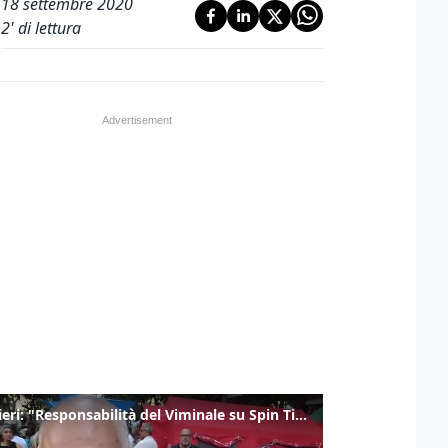
18 settembre 2020
2
' di lettura
Gualtieri: "Responsabilità del Viminale su Spin Time? La posizione dei partiti è nota"