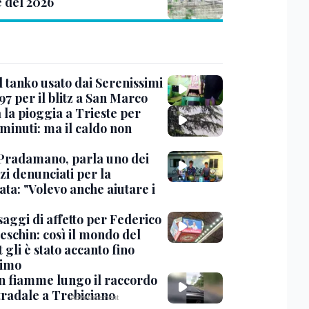
e del 2026
l tanko usato dai Serenissimi
97 per il blitz a San Marco
 la pioggia a Trieste per
minuti: ma il caldo non
Pradamano, parla uno dei
zi denunciati per la
ta: "Volevo anche aiutare i
saggi di affetto per Federico
eschin: così il mondo del
 gli è stato accanto fino
timo
in fiamme lungo il raccordo
tradale a Trebiciano