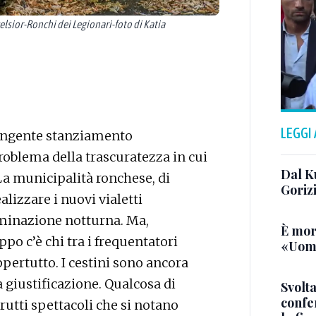
sior-Ronchi dei Legionari-foto di Katia
LEGGI
l’ingente stanziamento
oblema della trascuratezza in cui
Dal K
 La municipalità ronchese, di
Goriz
lizzare i nuovi vialetti
uminazione notturna. Ma,
È mor
po c’è chi tra i frequentatori
«Uomo
appertutto. I cestini sono ancora
giustificazione. Qualcosa di
Svolta
confer
brutti spettacoli che si notano