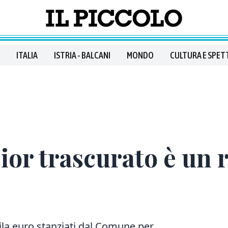
ITALIA
ISTRIA - BALCANI
MONDO
CULTURA E SPET
ior trascurato è un r
la euro stanziati dal Comune per