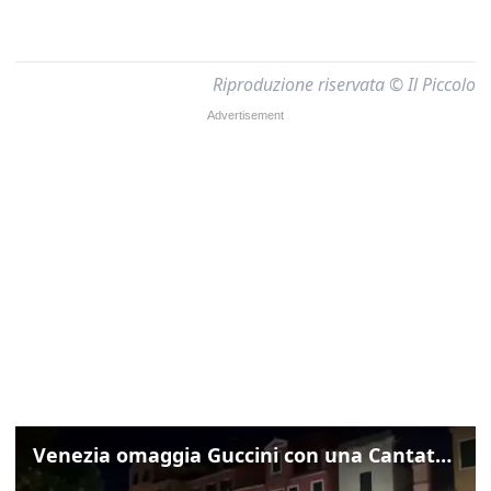
Riproduzione riservata © Il Piccolo
Venezia omaggia Guccini con una Cantata Anarchica in campo Santa Margherita