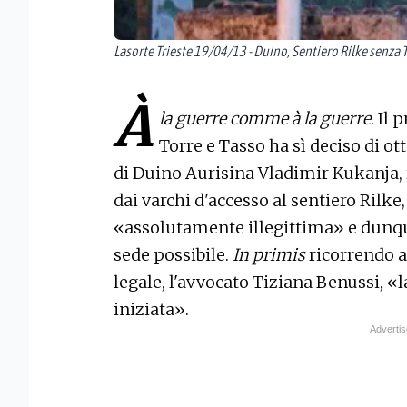
Lasorte Trieste 19/04/13 - Duino, Sentiero Rilke senza
À
la guerre comme à la guerre
. Il
Torre e Tasso ha sì deciso di o
di Duino Aurisina Vladimir Kukanja, 
dai varchi d'accesso al sentiero Rilke
«assolutamente illegittima» e dunqu
sede possibile.
In primis
ricorrendo a
legale, l'avvocato Tiziana Benussi, «l
iniziata».