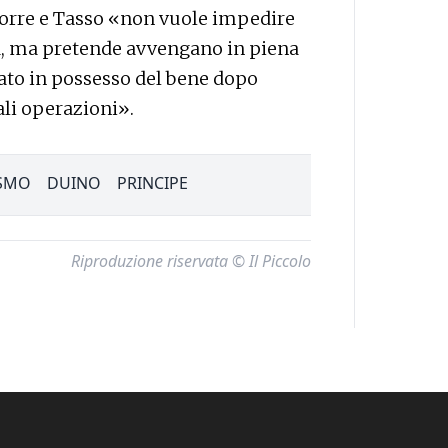
 Torre e Tasso «non vuole impedire
ta, ma pretende avvengano in piena
trato in possesso del bene dopo
tali operazioni».
SMO
DUINO
PRINCIPE
Riproduzione riservata © Il Piccolo