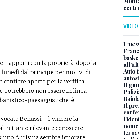
Monfa
centr
VIDEO
I mes
Franc
basket
i rapporti con la proprietà, dopo la
all’ul
Auto 
lunedì dal principe per motivi di
autos
n cantiere aperto per la verifica
Il gi
he potrebbero non essere in linea
Polizi
Raiola
rbanistico-paesaggistiche, è
Il pre
confe
vocato Benussi - è vincere la
l'iden
nome
 altrettanto rilevante conoscere
La na
 Duino Aurisina sembra ignorare