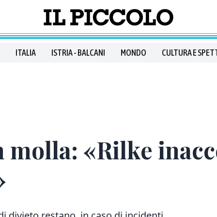
ITALIA
ISTRIA - BALCANI
MONDO
CULTURA E SPET
n molla: «Rilke inacc
»
 di divieto restano, in caso di incidenti