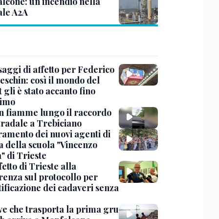
lcone: un incendio nella
ale A2A
saggi di affetto per Federico
eschin: così il mondo del
 gli è stato accanto fino
timo
in fiamme lungo il raccordo
tradale a Trebiciano
uramento dei nuovi agenti di
a della scuola "Vincenzo
" di Trieste
fetto di Trieste alla
renza sul protocollo per
tificazione dei cadaveri senza
ve che trasporta la prima gru