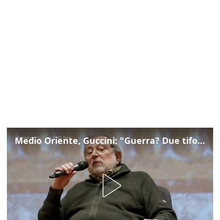
Medio Oriente, Guccini: "Guerra? Due tifoserie che si urlano contro e dimenticano vittime"