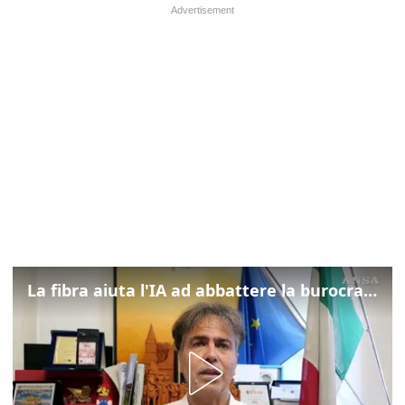
La fibra aiuta l'IA ad abbattere la burocrazia, progetto pilota in Veneto