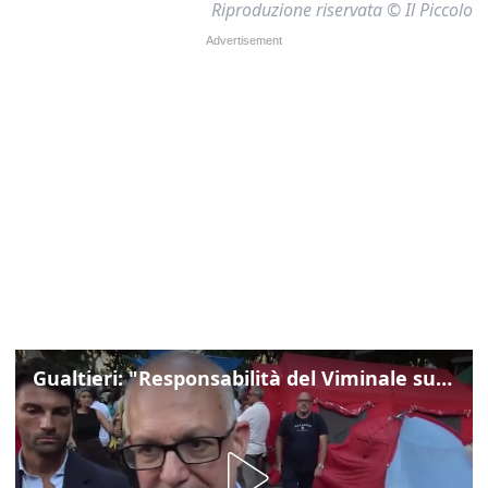
Riproduzione riservata © Il Piccolo
Gualtieri: "Responsabilità del Viminale su Spin Time? La posizione dei partiti è nota"