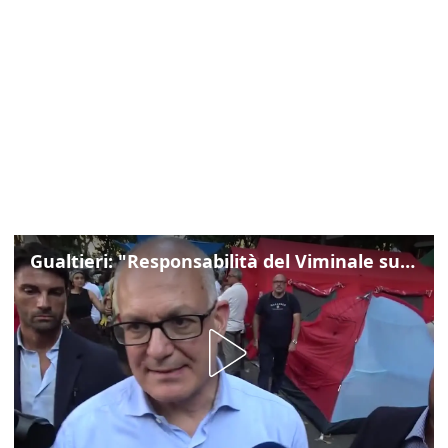
Gualtieri: "Responsabilità del Viminale su Spin Time? La posizione dei partiti è nota"