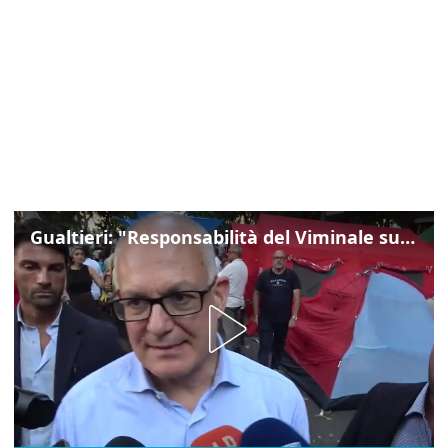
Gualtieri: "Responsabilità del Viminale su Spin Time? La posizione dei partiti è nota"