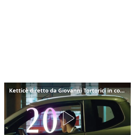
Ketticè diretto da Giovanni Tortorici in concorso al Locarno Film Festival