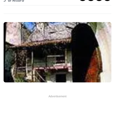
3
' di lettura