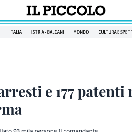
ITALIA
ISTRIA - BALCANI
MONDO
CULTURA E SPET
rresti e 177 patenti r
Arma
ollato 93 mila persone Il comandante