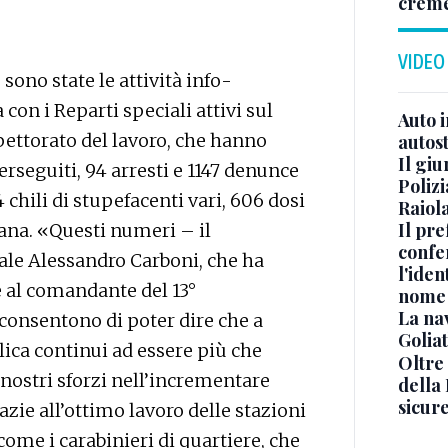
crem
VIDEO
sono state le attività info-
 con i Reparti speciali attivi sul
Auto 
spettorato del lavoro, che hanno
autos
Il gi
erseguiti, 94 arresti e 1147 denunce
Polizi
4 chili di stupefacenti vari, 606 dosi
Raiola
Il pre
uana. «Questi numeri – il
confe
e Alessandro Carboni, che ha
l'iden
e al comandante del 13°
nome
La na
consentono di poter dire che a
Golia
lica continui ad essere più che
Oltre
nostri sforzi nell’incrementare
della
sicur
grazie all’ottimo lavoro delle stazioni
 come i carabinieri di quartiere, che