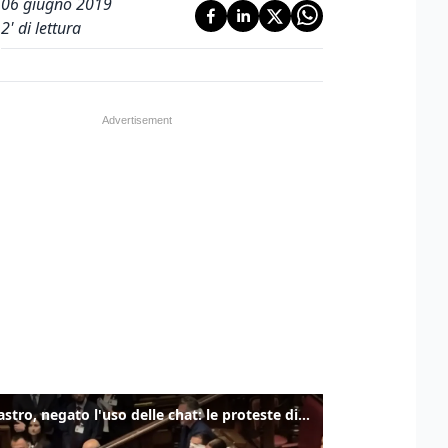
06 giugno 2019
2
' di lettura
Delmastro, negato l'uso delle chat: le proteste di Avs e M5s