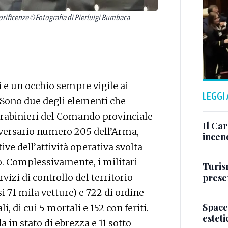
ificenze © Fotografia di Pierluigi Bumbaca
i e un occhio sempre vigile ai
LEGGI
e. Sono due degli elementi che
carabinieri del Comando provinciale
Il Ca
niversario numero 205 dell’Arma,
incen
tive dell’attività operativa svolta
o. Complessivamente, i militari
Turis
presen
izi di controllo del territorio
i 71 mila vetture) e 722 di ordine
Spacc
i, di cui 5 mortali e 152 con feriti.
esteti
a in stato di ebrezza e 11 sotto