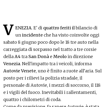
V
ENEZIA
. E' di
quattro feriti il
bilancio di
un
incidente
che ha visto coinvolte oggi
sabato 8 giugno poco dopo le 18 tre auto nella
carreggiata di sorpasso nel tratto a tre corsie
della
A4
tra
San Donà
e
Meolo
in direzione
Venezia
. Nell'impatto tra i veicoli, informa
Autovie Venete
, uno è finito a ruote all’aria. Sul
posto per i rilievi la polizia stradale, il
personale di Autovie, i mezzi di soccorso, il 118
e i vigili del fuoco. Inevitabili i rallentamenti,
quattro i chilometri di coda.
Come da previsione, fa sapere Autovie, è stata