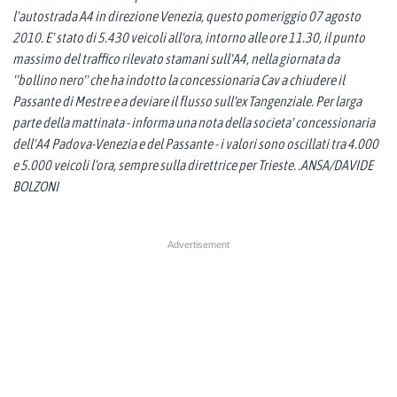
l'autostrada A4 in direzione Venezia, questo pomeriggio 07 agosto
2010. E' stato di 5.430 veicoli all'ora, intorno alle ore 11.30, il punto
massimo del traffico rilevato stamani sull'A4, nella giornata da
''bollino nero'' che ha indotto la concessionaria Cav a chiudere il
Passante di Mestre e a deviare il flusso sull'ex Tangenziale. Per larga
parte della mattinata - informa una nota della societa' concessionaria
dell'A4 Padova-Venezia e del Passante - i valori sono oscillati tra 4.000
e 5.000 veicoli l'ora, sempre sulla direttrice per Trieste. .ANSA/DAVIDE
BOLZONI