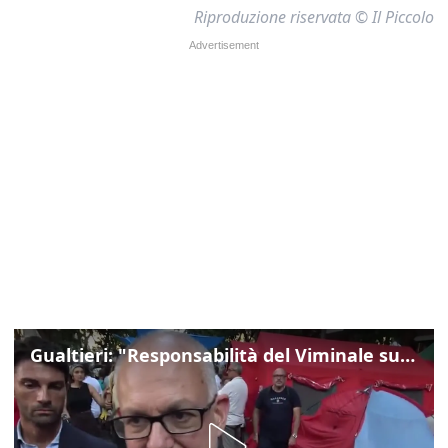
Riproduzione riservata © Il Piccolo
Gualtieri: "Responsabilità del Viminale su Spin Time? La posizione dei partiti è nota"