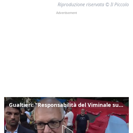
Riproduzione riservata © Il Piccolo
Gualtieri: "Responsabilità del Viminale su Spin Time? La posizione dei partiti è nota"