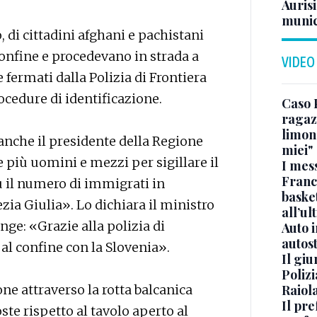
Aurisi
munic
, di cittadini afghani e pachistani
confine e procedevano in strada a
VIDEO
e fermati dalla Polizia di Frontiera
rocedure di identificazione.
Caso 
ragaz
limona
anche il presidente della Regione
miei"
più uomini e mezzi per sigillare il
I mes
Franc
 il numero di immigrati in
basket
zia Giulia». Lo dichiara il ministro
all’ul
nge: «Grazie alla polizia di
Auto 
autos
 al confine con la Slovenia».
Il gi
Polizi
e attraverso la rotta balcanica
Raiola
Il pre
te rispetto al tavolo aperto al