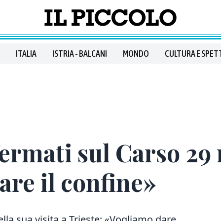
ITALIA
ISTRIA - BALCANI
MONDO
CULTURA E SPET
 fermati sul Carso 29
lare il confine»
della sua visita a Trieste: «Vogliamo dare