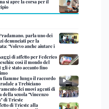
na si apre la corsa per il
ipio
Pradamano, parla uno dei
zi denunciati per la
ta: "Volevo anche aiutare i
saggi di affetto per Federico
eschin: così il mondo del
 gli è stato accanto fino
timo
in fiamme lungo il raccordo
tradale a Trebiciano
uramento dei nuovi agenti di
a della scuola "Vincenzo
" di Trieste
fetto di Trieste alla