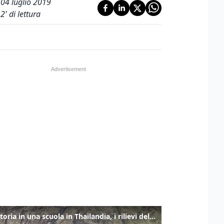
04 luglio 2019
2
' di lettura
Sparatoria in una scuola in Thailandia, i rilievi della polizia