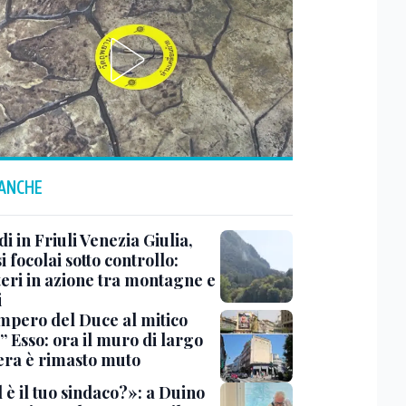
 ANCHE
i in Friuli Venezia Giulia,
i focolai sotto controllo:
teri in azione tra montagne e
i
impero del Duce al mitico
” Esso: ora il muro di largo
era è rimasto muto
 è il tuo sindaco?»: a Duino