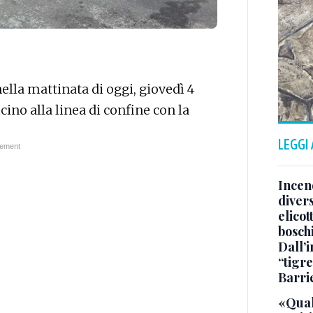
nella mattinata di oggi, giovedì 4
cino alla linea di confine con la
LEGGI
Incend
divers
elicot
bosch
Dall’
“tigre
Barri
«Qual