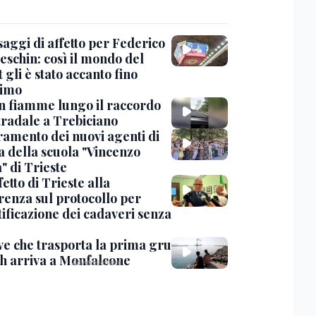
saggi di affetto per Federico
eschin: così il mondo del
 gli è stato accanto fino
timo
in fiamme lungo il raccordo
tradale a Trebiciano
uramento dei nuovi agenti di
a della scuola "Vincenzo
" di Trieste
fetto di Trieste alla
renza sul protocollo per
tificazione dei cadaveri senza
ve che trasporta la prima gru
th arriva a Monfalcone