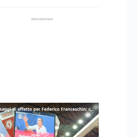
I messaggi di affetto per Federico Franceschin: così il mondo del basket gli è stato accanto fino all’ultimo