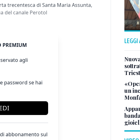
orta trecentesca di Santa Maria Assunta,
qua del canale Perotol
LEGGI
 PREMIUM
Nuova 
servato agli
sottra
Tries
e password se hai
«Oper
un in
Monfa
EDI
Appar
banda 
gioiel
te di abbonamento sul