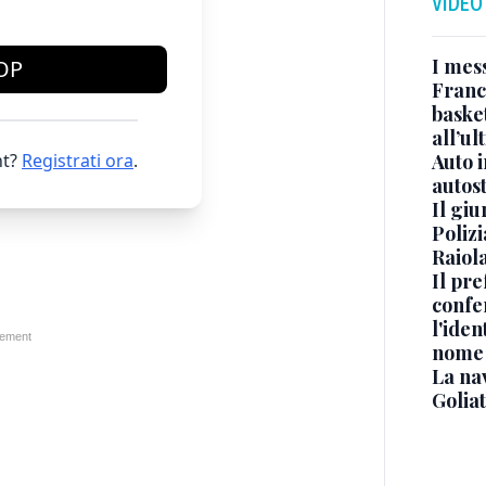
VIDEO
I mes
OP
Franc
basket
all’ul
t?
Registrati ora
.
Auto 
autos
Il gi
Polizi
Raiola
Il pre
confe
l'iden
nome
La na
Golia