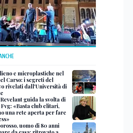
 ANCHE
lieno e microplastiche nel
el Carso: i segreti del
 rivelati dall'Università di
te
Revelant guida la svolta di
Fvg: «Basta club elitari,
o una rete aperta per fare
ess»
rosso, uomo di 80 anni
are da casa: ritrovato a