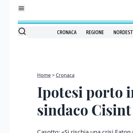
CRONACA
REGIONE
NORDEST
Home
Cronaca
Ipotesi porto i
sindaco Cisint
Casotto: «Si rischia una crisi Eato