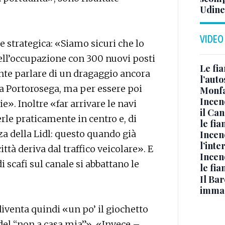
Udine
VIDEO
 strategica: «Siamo sicuri che lo
ell’occupazione con 300 nuovi posti
Le fi
ente parlare di un dragaggio ancora
l’auto
a Portorosega, ma per essere poi
Monfa
Incen
e». Inoltre «far arrivare le navi
il Ca
erle praticamente in centro e, di
le fi
zza della Lidl: questo quando già
Incen
l’inte
tà deriva dal traffico veicolare». E
Incen
 scafi sul canale si abbattano le
le fi
Il Bar
immag
iventa quindi «un po’ il giochetto
a del “non a casa mia”». «Invece –