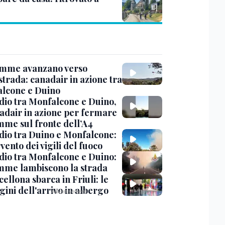
amme avanzano verso
strada: canadair in azione tra
lcone e Duino
dio tra Monfalcone e Duino,
nadair in azione per fermare
amme sul fronte dell’A4
dio tra Duino e Monfalcone:
rvento dei vigili del fuoco
dio tra Monfalcone e Duino:
amme lambiscono la strada
cellona sbarca in Friuli: le
ini dell'arrivo in albergo