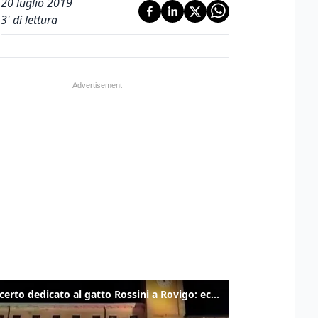
20 luglio 2019
3
' di lettura
Il concerto dedicato al gatto Rossini a Rovigo: ecco un estratto