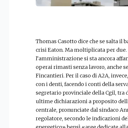
Thomas Casotto dice che se salta il b
crisi Eaton. Ma moltiplicata per due.
l’amministrazione si sta ancora affa
operai rimasti senza lavoro, anche s
Fincantieri. Per il caso di A2A, invece
con i denti, facendo i conti della serv
segretario provinciale della Cgil, tra 
ultime dichiarazioni a proposito del
centrale, pronunciate dal sindaco Anna
regolatore, secondo le indicazioni d
energetico» bensì «aree dedicate alla