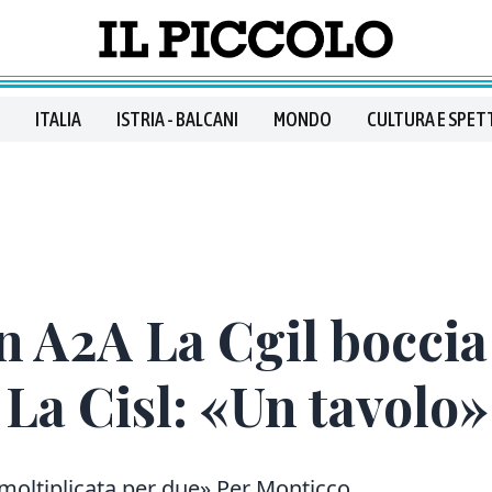
ITALIA
ISTRIA - BALCANI
MONDO
CULTURA E SPET
n A2A La Cgil boccia 
 La Cisl: «Un tavolo»
n moltiplicata per due» Per Monticco