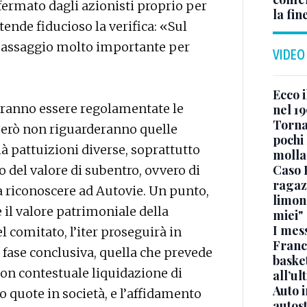
ermato dagli azionisti proprio per
la fin
tende fiducioso la verifica: «Sul
 passaggio molto importante per
VIDEO
Ecco i
ovranno essere regolamentate le
nel 19
Torna
però non riguarderanno quelle
pochi 
à pattuizioni diverse, soprattutto
molla
Caso 
lo del valore di subentro, ovvero di
ragaz
à riconoscere ad Autovie. Un punto,
limona
il valore patrimoniale della
miei"
I mes
l comitato, l’iter proseguirà in
Franc
la fase conclusiva, quella che prevede
basket
 con contestuale liquidazione di
all’ul
Auto 
 quote in società, e l’affidamento
autos