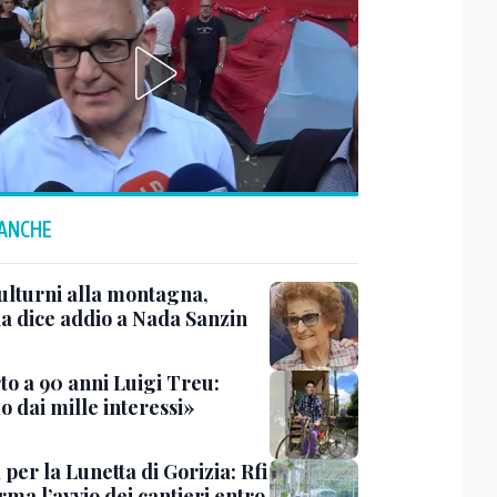
 ANCHE
ulturni alla montagna,
ia dice addio a Nada Sanzin
to a 90 anni Luigi Treu:
 dai mille interessi»
 per la Lunetta di Gorizia: Rfi
ma l’avvio dei cantieri entro