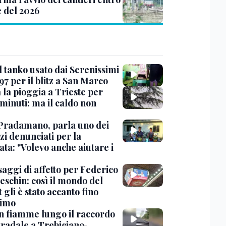
e del 2026
l tanko usato dai Serenissimi
97 per il blitz a San Marco
 la pioggia a Trieste per
minuti: ma il caldo non
Pradamano, parla uno dei
zi denunciati per la
ta: "Volevo anche aiutare i
saggi di affetto per Federico
eschin: così il mondo del
 gli è stato accanto fino
timo
in fiamme lungo il raccordo
tradale a Trebiciano