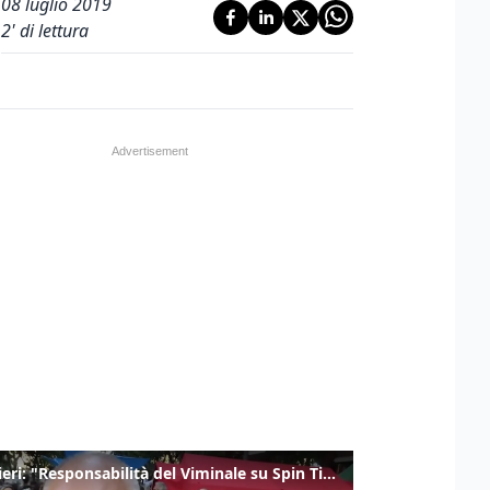
08 luglio 2019
2
' di lettura
Gualtieri: "Responsabilità del Viminale su Spin Time? La posizione dei partiti è nota"