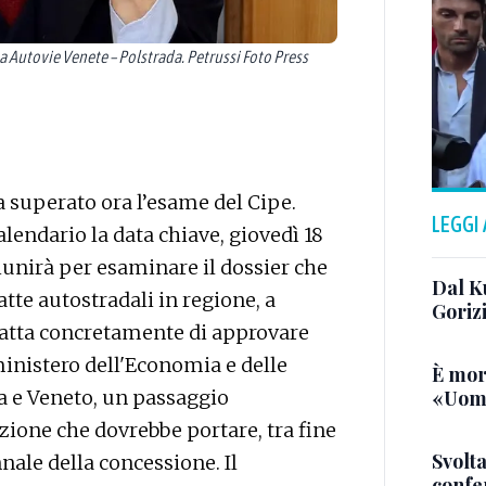
 Autovie Venete – Polstrada. Petrussi Foto Press
va superato ora l’esame del Cipe.
LEGGI
alendario la data chiave, giovedì 18
 riunirà per esaminare il dossier che
Dal K
atte autostradali in regione, a
Goriz
tratta concretamente di approvare
 ministero dell'Economia e delle
È mor
«Uomo
ia e Veneto, un passaggio
ione che dovrebbe portare, tra fine
Svolta
nale della concessione. Il
confer