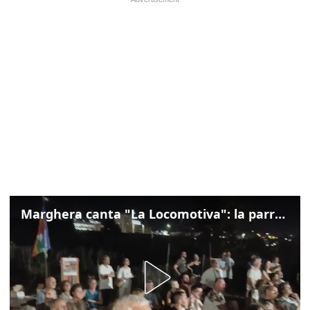
Marghera canta "La Locomotiva": la parrocchia della Cita ricorda Guccini