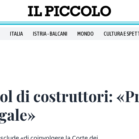
ITALIA
ISTRIA - BALCANI
MONDO
CULTURA E SPET
ol di costruttori: «P
gale»
sclude «di coinvolgere la Corte dei