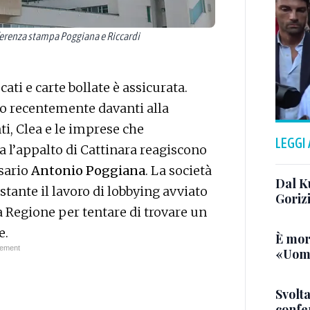
ferenza stampa Poggiana e Riccardi
ati e carte bollate è assicurata.
lo recentemente davanti alla
ti, Clea e le imprese che
LEGGI
ta l’appalto di Cattinara reagiscono
sario
Antonio Poggiana
. La società
Dal K
stante il lavoro di lobbying avviato
Goriz
la Regione per tentare di trovare un
e.
È mor
«Uomo
Svolta
confer