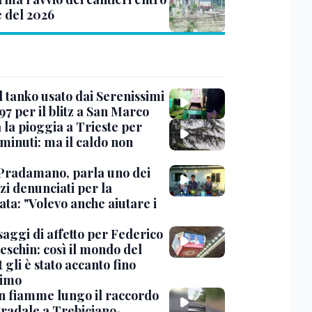
e del 2026
l tanko usato dai Serenissimi
97 per il blitz a San Marco
 la pioggia a Trieste per
minuti: ma il caldo non
Pradamano, parla uno dei
zi denunciati per la
ta: "Volevo anche aiutare i
saggi di affetto per Federico
eschin: così il mondo del
 gli è stato accanto fino
timo
in fiamme lungo il raccordo
tradale a Trebiciano