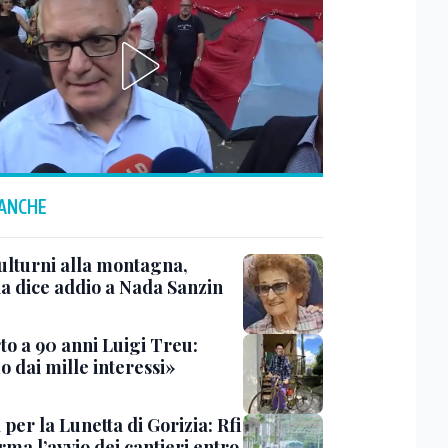
 ANCHE
ulturni alla montagna,
ia dice addio a Nada Sanzin
to a 90 anni Luigi Treu:
 dai mille interessi»
 per la Lunetta di Gorizia: Rfi
ma l’avvio dei cantieri entro