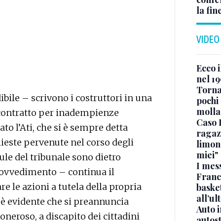
la fin
VIDEO
Ecco i
nel 19
Torna
ibile – scrivono i costruttori in una
pochi 
molla
n contratto per inadempienze
Caso 
to l’Ati, che si è sempre detta
ragaz
hieste pervenute nel corso degli
limona
miei"
ule del tribunale sono dietro
I mes
provvedimento – continua il
Franc
re le azioni a tutela della propria
basket
all’ul
 è evidente che si preannuncia
Auto 
oneroso, a discapito dei cittadini
autos