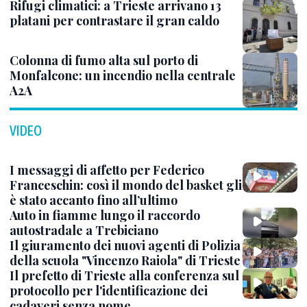
Rifugi climatici: a Trieste arrivano 13
platani per contrastare il gran caldo
Colonna di fumo alta sul porto di
Monfalcone: un incendio nella centrale
A2A
VIDEO
I messaggi di affetto per Federico
Franceschin: così il mondo del basket gli
è stato accanto fino all’ultimo
Auto in fiamme lungo il raccordo
autostradale a Trebiciano
Il giuramento dei nuovi agenti di Polizia
della scuola "Vincenzo Raiola" di Trieste
Il prefetto di Trieste alla conferenza sul
protocollo per l'identificazione dei
cadaveri senza nome