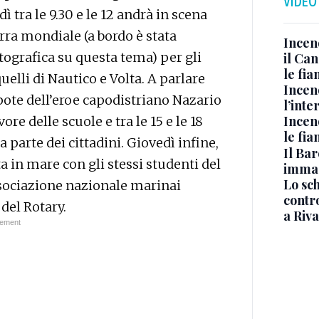
VIDEO
 tra le 9.30 e le 12 andrà in scena
rra mondiale (a bordo è stata
Incen
tografica su questa tema) per gli
il Ca
le fi
quelli di Nautico e Volta. A parlare
Incen
ote dell’eroe capodistriano Nazario
l’inte
Incen
re delle scuole e tra le 15 e le 18
le fi
a parte dei cittadini. Giovedì infine,
Il Bar
a in mare con gli stessi studenti del
immag
Lo sc
ssociazione nazionale marinai
contro
 del Rotary.
a Riva