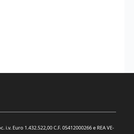
c. i.v. Euro 1.432.522,00 C.F. 05412000266 e REA VE-