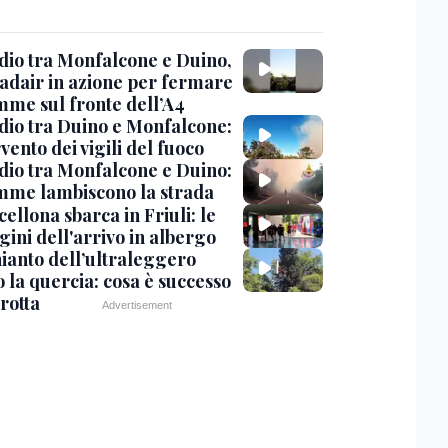
dio tra Monfalcone e Duino,
nadair in azione per fermare
amme sul fronte dell’A4
dio tra Duino e Monfalcone:
rvento dei vigili del fuoco
dio tra Monfalcone e Duino:
amme lambiscono la strada
cellona sbarca in Friuli: le
ini dell'arrivo in albergo
hianto dell’ultraleggero
 la quercia: cosa è successo
rotta