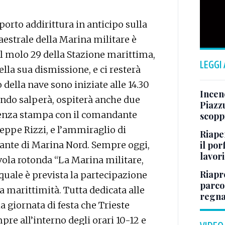
 porto addirittura in anticipo sulla
aestrale della Marina militare è
l molo 29 della Stazione marittima,
LEGGI
lla sua dismissione, e ci resterà
 della nave sono iniziate alle 14.30
Incend
ndo salperà, ospiterà anche due
Piazzu
ferenza stampa con il comandante
scopp
seppe Rizzi, e l’ammiraglio di
Riape
il por
ante di Marina Nord. Sempre oggi,
lavori
vola rotonda “La Marina militare,
Riapr
quale è prevista la partecipazione
parco
la marittimità. Tutta dedicata alle
regna
la giornata di festa che Trieste
re all’interno degli orari 10-12 e