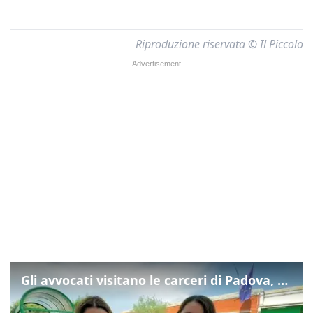
Riproduzione riservata © Il Piccolo
Gli avvocati visitano le carceri di Padova, ecco cosa hanno trovato